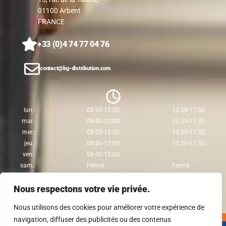
01100 Arbent
FRANCE
+33 (0)4 74 77 04 76
contact@bg-distribution.com
lun.:
08:00-12:00,
13:30-17:30
mar.:
08:00-12:00,
13:30-17:30
mer.:
08:00-12:00,
13:30-17:30,
jeu.:
08:00-12:00,
13:30-17:30,
ven.:
08:00-12:00,
sam.:
Fermé
Fermé
dim.:
Fermé
Fermé
Nous respectons votre vie privée.
Nous utilisons des cookies pour améliorer votre expérience de
navigation, diffuser des publicités ou des contenus