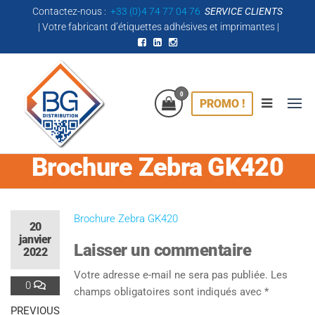
Contactez-nous :
+33 (0)4 74 77 04 76
SERVICE CLIENTS
|
Votre fabricant d’étiquettes adhésives et imprimantes
|
0
BG
PROMO !
Comme une
Distribution
IMPRESSION
! Étiquettes
Adhésives &
Brochure Zebra GK420
Accessoires
Brochure Zebra GK420
20
janvier
Laisser un commentaire
2022
Votre adresse e-mail ne sera pas publiée.
Les
0
champs obligatoires sont indiqués avec
*
PREVIOUS